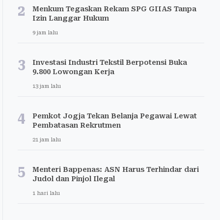
2
Menkum Tegaskan Rekam SPG GIIAS Tanpa
Izin Langgar Hukum
9 jam lalu
3
Investasi Industri Tekstil Berpotensi Buka
9.800 Lowongan Kerja
13 jam lalu
4
Pemkot Jogja Tekan Belanja Pegawai Lewat
Pembatasan Rekrutmen
21 jam lalu
5
Menteri Bappenas: ASN Harus Terhindar dari
Judol dan Pinjol Ilegal
1 hari lalu