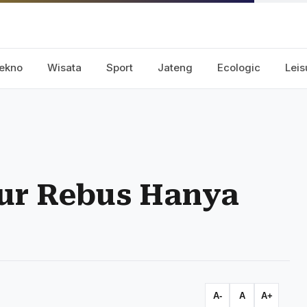
ekno
Wisata
Sport
Jateng
Ecologic
Leis
lur Rebus Hanya
A-
A
A+