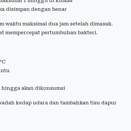
maksimal 1 minggu di kulkas
ika disimpan dengan benar
am waktu maksimal dua jam setelah dimasak.
at mempercepat pertumbuhan bakteri.
4°C
intu
g hingga akan dikonsumsi
 wadah kedap udara dan tambahkan tisu dapur