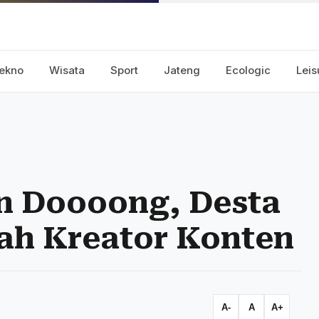
ekno
Wisata
Sport
Jateng
Ecologic
Leis
in Doooong, Desta
ah Kreator Konten
A-
A
A+