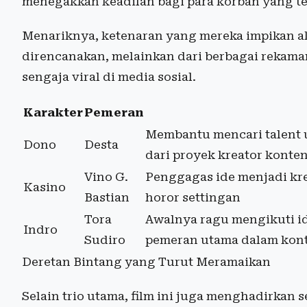
menegakkan keadilan bagi para korban yang te
Menariknya, ketenaran yang mereka impikan a
direncanakan, melainkan dari berbagai rekam
sengaja viral di media sosial.
Karakter
Pemeran
Membantu mencari talent 
Dono
Desta
dari proyek kreator konte
Vino G.
Penggagas ide menjadi kre
Kasino
Bastian
horor settingan
Tora
Awalnya ragu mengikuti ide
Indro
Sudiro
pemeran utama dalam kont
Deretan Bintang yang Turut Meramaikan
Selain trio utama, film ini juga menghadirkan