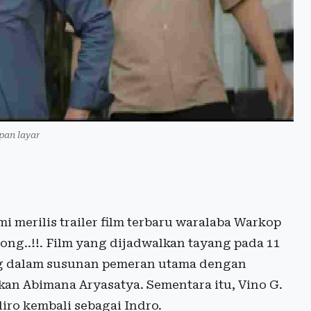
an layar
i merilis trailer film terbaru waralaba Warkop
ng..!!. Film yang dijadwalkan tayang pada 11
ng dalam susunan pemeran utama dengan
an Abimana Aryasatya. Sementara itu, Vino G.
iro kembali sebagai Indro.