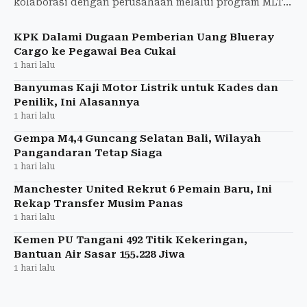
kolaborasi dengan perusahaan melalui program MLT
Perumahan, SERTAKAN, dan Jamsostek Award guna
meningkatkan perlindung
KPK Dalami Dugaan Pemberian Uang Blueray
Cargo ke Pegawai Bea Cukai
1 hari lalu
Banyumas Kaji Motor Listrik untuk Kades dan
Penilik, Ini Alasannya
1 hari lalu
Gempa M4,4 Guncang Selatan Bali, Wilayah
Pangandaran Tetap Siaga
1 hari lalu
Manchester United Rekrut 6 Pemain Baru, Ini
Rekap Transfer Musim Panas
1 hari lalu
Kemen PU Tangani 492 Titik Kekeringan,
Bantuan Air Sasar 155.228 Jiwa
1 hari lalu