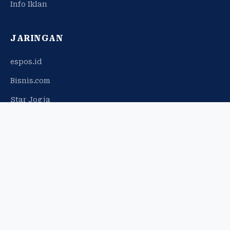
Info Iklan
JARINGAN
espos.id
Bisnis.com
Star Jogja
© 2026 Harian Jogja. Hak cipta dilindungi.