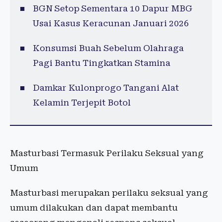
BGN Setop Sementara 10 Dapur MBG
Usai Kasus Keracunan Januari 2026
Konsumsi Buah Sebelum Olahraga
Pagi Bantu Tingkatkan Stamina
Damkar Kulonprogo Tangani Alat
Kelamin Terjepit Botol
Masturbasi Termasuk Perilaku Seksual yang
Umum
Masturbasi merupakan perilaku seksual yang
umum dilakukan dan dapat membantu