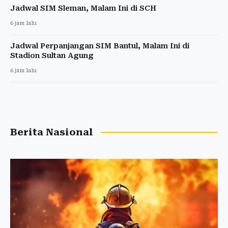
Jadwal SIM Sleman, Malam Ini di SCH
6 jam lalu
Jadwal Perpanjangan SIM Bantul, Malam Ini di
Stadion Sultan Agung
6 jam lalu
Berita Nasional