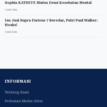
Sophia KATSEYE Hiatus Demi Kesehatan Mental
1 jam lalu
Isu Jual Supra Furious 7 Beredar, Putri Paul Walker:
Hoaks!
2 jam lalu
INFORMASI
Tentang Kami
Pedoman Media Siber