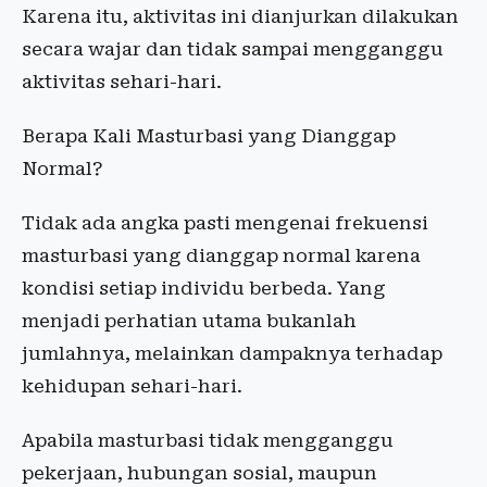
Karena itu, aktivitas ini dianjurkan dilakukan
secara wajar dan tidak sampai mengganggu
aktivitas sehari-hari.
Berapa Kali Masturbasi yang Dianggap
Normal?
Tidak ada angka pasti mengenai frekuensi
masturbasi yang dianggap normal karena
kondisi setiap individu berbeda. Yang
menjadi perhatian utama bukanlah
jumlahnya, melainkan dampaknya terhadap
kehidupan sehari-hari.
Apabila masturbasi tidak mengganggu
pekerjaan, hubungan sosial, maupun