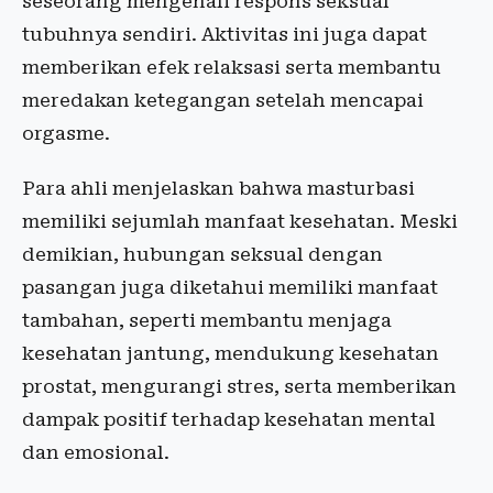
seseorang mengenali respons seksual
tubuhnya sendiri. Aktivitas ini juga dapat
memberikan efek relaksasi serta membantu
meredakan ketegangan setelah mencapai
orgasme.
Para ahli menjelaskan bahwa masturbasi
memiliki sejumlah manfaat kesehatan. Meski
demikian, hubungan seksual dengan
pasangan juga diketahui memiliki manfaat
tambahan, seperti membantu menjaga
kesehatan jantung, mendukung kesehatan
prostat, mengurangi stres, serta memberikan
dampak positif terhadap kesehatan mental
dan emosional.