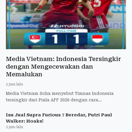
Media Vietnam: Indonesia Tersingkir
dengan Mengecewakan dan
Memalukan
2 jam lalu
Media Vietnam Soha menyebut Timnas Indonesia
tersingkir dari Piala AFF 2026 dengan cara
mengecewakan setelah gagal mengalahkan
Singapura dan finis di posisi ket
Isu Jual Supra Furious 7 Beredar, Putri Paul
Walker: Hoaks!
2 jam lalu