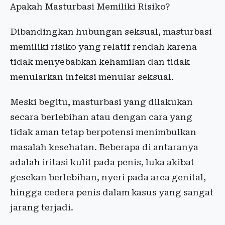
Apakah Masturbasi Memiliki Risiko?
Dibandingkan hubungan seksual, masturbasi
memiliki risiko yang relatif rendah karena
tidak menyebabkan kehamilan dan tidak
menularkan infeksi menular seksual.
Meski begitu, masturbasi yang dilakukan
secara berlebihan atau dengan cara yang
tidak aman tetap berpotensi menimbulkan
masalah kesehatan. Beberapa di antaranya
adalah iritasi kulit pada penis, luka akibat
gesekan berlebihan, nyeri pada area genital,
hingga cedera penis dalam kasus yang sangat
jarang terjadi.