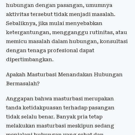
hubungan dengan pasangan, umumnya
aktivitas tersebut tidak menjadi masalah.
Sebaliknya, jika mulai menyebabkan
ketergantungan, mengganggu rutinitas, atau
memicu masalah dalam hubungan, konsultasi
dengan tenaga profesional dapat
dipertimbangkan.
Apakah Masturbasi Menandakan Hubungan
Bermasalah?
Anggapan bahwa masturbasi merupakan
tanda ketidakpuasan terhadap pasangan
tidak selalu benar. Banyak pria tetap
melakukan masturbasi meskipun sedang
menjalani hubungan yang sehat dan