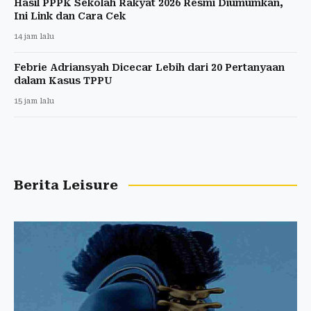
Hasil PPPK Sekolah Rakyat 2026 Resmi Diumumkan,
Ini Link dan Cara Cek
14 jam lalu
Febrie Adriansyah Dicecar Lebih dari 20 Pertanyaan
dalam Kasus TPPU
15 jam lalu
Berita Leisure