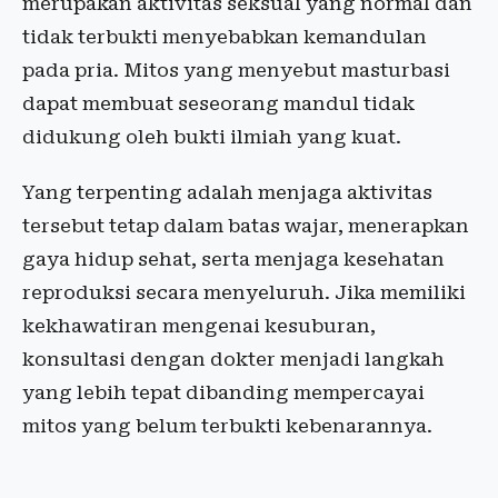
merupakan aktivitas seksual yang normal dan
tidak terbukti menyebabkan kemandulan
pada pria. Mitos yang menyebut masturbasi
dapat membuat seseorang mandul tidak
didukung oleh bukti ilmiah yang kuat.
Yang terpenting adalah menjaga aktivitas
tersebut tetap dalam batas wajar, menerapkan
gaya hidup sehat, serta menjaga kesehatan
reproduksi secara menyeluruh. Jika memiliki
kekhawatiran mengenai kesuburan,
konsultasi dengan dokter menjadi langkah
yang lebih tepat dibanding mempercayai
mitos yang belum terbukti kebenarannya.