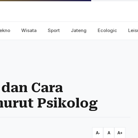
ekno
Wisata
Sport
Jateng
Ecologic
Leis
 dan Cara
urut Psikolog
A-
A
A+