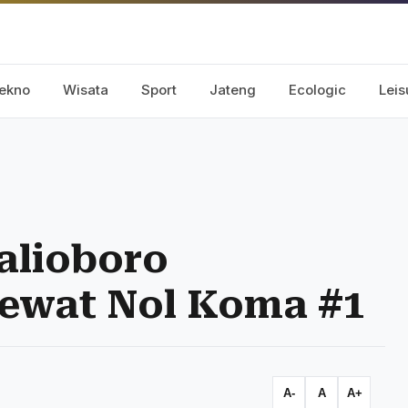
ekno
Wisata
Sport
Jateng
Ecologic
Leis
alioboro
lewat Nol Koma #1
A-
A
A+