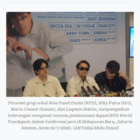
Personel grup vokal New Pusat Dunia (NPD), Niky Putra (kiri),
Mario Caesar (kanan), dan Luqman Hakim, menyampaikan
keterangan mengenai rencana pelaksanaan &quot;NPD World
Tour&quot; dalam konferensi pers di Kebayoran Baru, Jakarta
Selatan, Senin (6/7/2026). (ANTARA/Abdu Faisal)