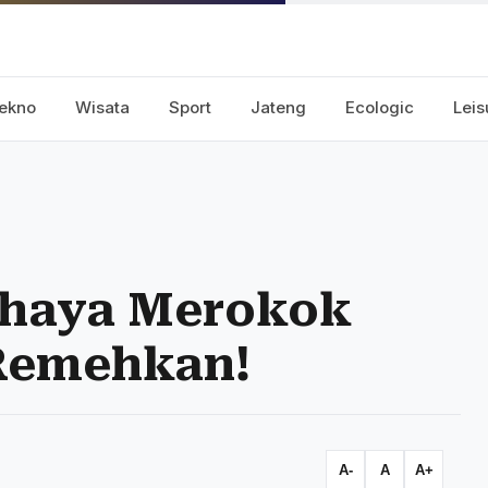
ekno
Wisata
Sport
Jateng
Ecologic
Leis
ahaya Merokok
 Remehkan!
A-
A
A+