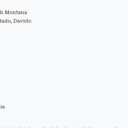
nch Montana
tado, Davido
ma