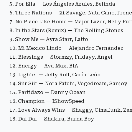
Por Ella — Los Ángeles Azules, Belinda
Three Nations — 21 Savage, Nata Cano, Fre
No Place Like Home — Major Lazer, Nelly Fur
In the Stars (Remix) — The Rolling Stones
Show Me — Ayra Starr, Latto
Mi Mexico Lindo — Alejandro Fernández
Blessings — Stormzy, Fridayy, Angel
Energy — Ava Max, BIA
Lighter — Jelly Roll, Carín León
Siir Siir — Nora Fatehi, Vegedream, Sanjoy
Partidazo — Danny Ocean
Champion — IShowSpeed
Love Always Wins — Shaggy, Cimafunk, Ze
Dai Dai — Shakira, Burna Boy