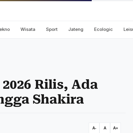
ekno
Wisata
Sport
Jateng
Ecologic
Leis
2026 Rilis, Ada
ngga Shakira
A-
A
A+