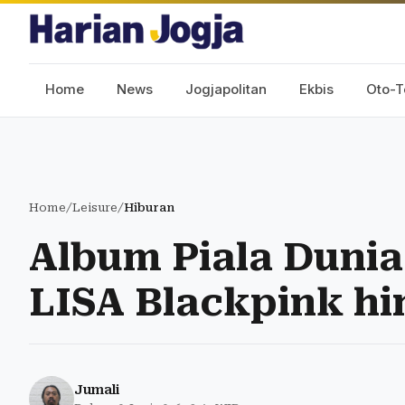
Home
News
Jogjapolitan
Ekbis
Oto-T
Home
/
Leisure
/
Hiburan
Album Piala Dunia 
LISA Blackpink hi
Jumali