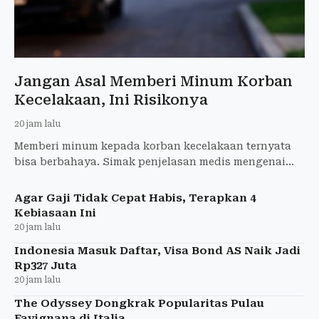
Jangan Asal Memberi Minum Korban
Kecelakaan, Ini Risikonya
20 jam lalu
Memberi minum kepada korban kecelakaan ternyata
bisa berbahaya. Simak penjelasan medis mengenai
risiko tersedak, aspirasi, hingga gangguan
penanganan darurat.
Agar Gaji Tidak Cepat Habis, Terapkan 4
Kebiasaan Ini
20 jam lalu
Indonesia Masuk Daftar, Visa Bond AS Naik Jadi
Rp327 Juta
20 jam lalu
The Odyssey Dongkrak Popularitas Pulau
Favignana di Italia