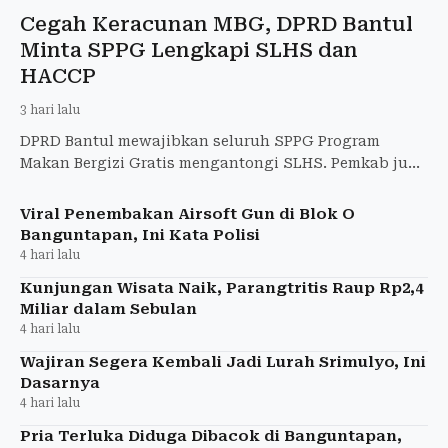
Cegah Keracunan MBG, DPRD Bantul
Minta SPPG Lengkapi SLHS dan
HACCP
3 hari lalu
DPRD Bantul mewajibkan seluruh SPPG Program
Makan Bergizi Gratis mengantongi SLHS. Pemkab juga
membentuk Satgas MBG beranggotakan 48 personel
untuk memperketat
Viral Penembakan Airsoft Gun di Blok O
Banguntapan, Ini Kata Polisi
4 hari lalu
Kunjungan Wisata Naik, Parangtritis Raup Rp2,4
Miliar dalam Sebulan
4 hari lalu
Wajiran Segera Kembali Jadi Lurah Srimulyo, Ini
Dasarnya
4 hari lalu
Pria Terluka Diduga Dibacok di Banguntapan,