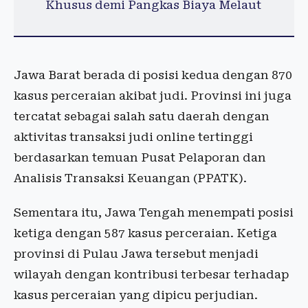
Khusus demi Pangkas Biaya Melaut
Jawa Barat berada di posisi kedua dengan 870
kasus perceraian akibat judi. Provinsi ini juga
tercatat sebagai salah satu daerah dengan
aktivitas transaksi judi online tertinggi
berdasarkan temuan Pusat Pelaporan dan
Analisis Transaksi Keuangan (PPATK).
Sementara itu, Jawa Tengah menempati posisi
ketiga dengan 587 kasus perceraian. Ketiga
provinsi di Pulau Jawa tersebut menjadi
wilayah dengan kontribusi terbesar terhadap
kasus perceraian yang dipicu perjudian.