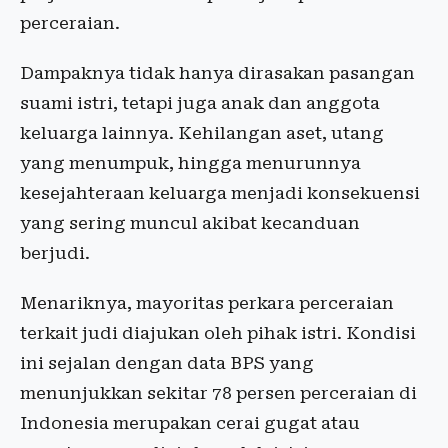
perceraian.
Dampaknya tidak hanya dirasakan pasangan
suami istri, tetapi juga anak dan anggota
keluarga lainnya. Kehilangan aset, utang
yang menumpuk, hingga menurunnya
kesejahteraan keluarga menjadi konsekuensi
yang sering muncul akibat kecanduan
berjudi.
Menariknya, mayoritas perkara perceraian
terkait judi diajukan oleh pihak istri. Kondisi
ini sejalan dengan data BPS yang
menunjukkan sekitar 78 persen perceraian di
Indonesia merupakan cerai gugat atau