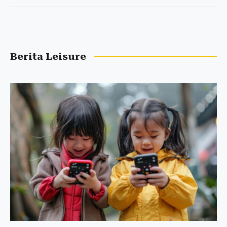
Berita Leisure