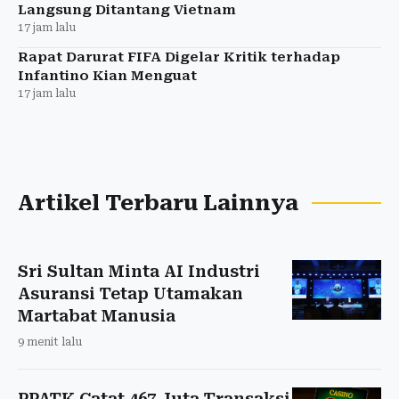
Langsung Ditantang Vietnam
17 jam lalu
Rapat Darurat FIFA Digelar Kritik terhadap
Infantino Kian Menguat
17 jam lalu
Artikel Terbaru Lainnya
Sri Sultan Minta AI Industri
Asuransi Tetap Utamakan
Martabat Manusia
9 menit lalu
PPATK Catat 467 Juta Transaksi