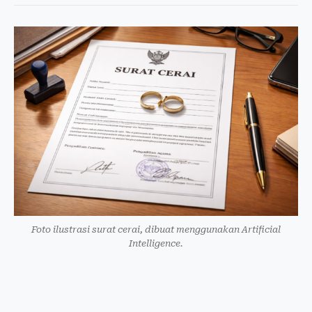
Foto ilustrasi surat cerai, dibuat menggunakan Artificial
Intelligence.