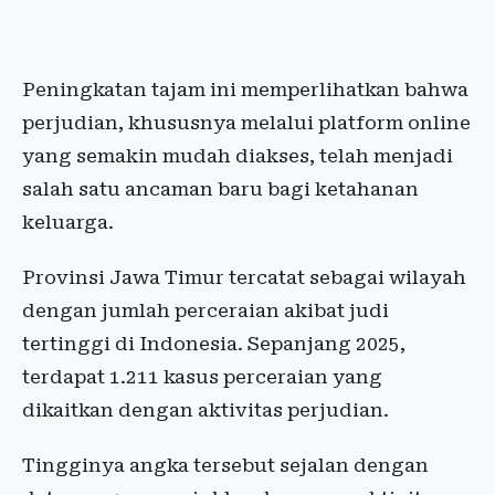
Peningkatan tajam ini memperlihatkan bahwa
perjudian, khususnya melalui platform online
yang semakin mudah diakses, telah menjadi
salah satu ancaman baru bagi ketahanan
keluarga.
Provinsi Jawa Timur tercatat sebagai wilayah
dengan jumlah perceraian akibat judi
tertinggi di Indonesia. Sepanjang 2025,
terdapat 1.211 kasus perceraian yang
dikaitkan dengan aktivitas perjudian.
Tingginya angka tersebut sejalan dengan