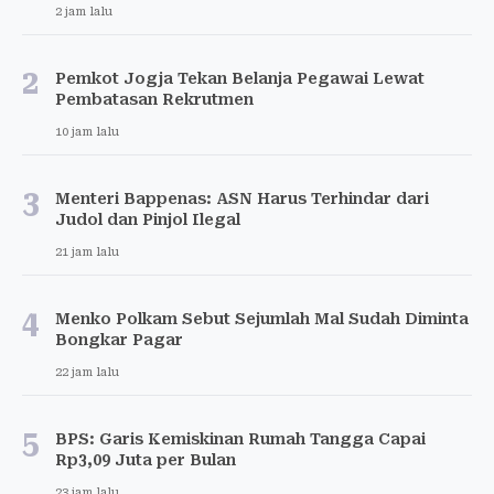
2 jam lalu
2
Pemkot Jogja Tekan Belanja Pegawai Lewat
Pembatasan Rekrutmen
10 jam lalu
3
Menteri Bappenas: ASN Harus Terhindar dari
Judol dan Pinjol Ilegal
21 jam lalu
4
Menko Polkam Sebut Sejumlah Mal Sudah Diminta
Bongkar Pagar
22 jam lalu
5
BPS: Garis Kemiskinan Rumah Tangga Capai
Rp3,09 Juta per Bulan
23 jam lalu