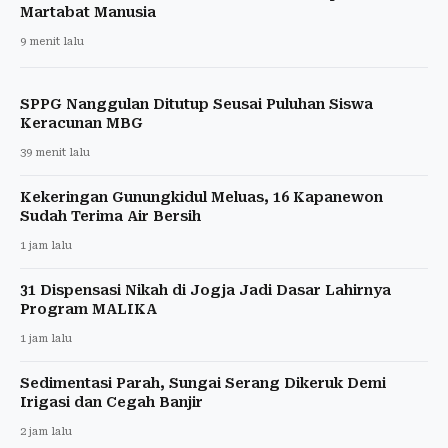
Martabat Manusia
9 menit lalu
SPPG Nanggulan Ditutup Seusai Puluhan Siswa
Keracunan MBG
39 menit lalu
Kekeringan Gunungkidul Meluas, 16 Kapanewon
Sudah Terima Air Bersih
1 jam lalu
31 Dispensasi Nikah di Jogja Jadi Dasar Lahirnya
Program MALIKA
1 jam lalu
Sedimentasi Parah, Sungai Serang Dikeruk Demi
Irigasi dan Cegah Banjir
2 jam lalu