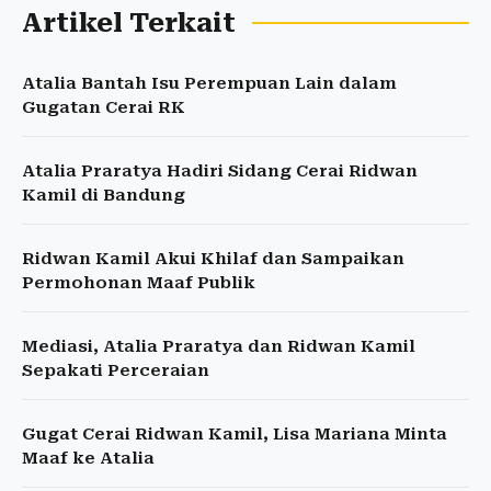
Artikel Terkait
Atalia Bantah Isu Perempuan Lain dalam
Gugatan Cerai RK
Atalia Praratya Hadiri Sidang Cerai Ridwan
Kamil di Bandung
Ridwan Kamil Akui Khilaf dan Sampaikan
Permohonan Maaf Publik
Mediasi, Atalia Praratya dan Ridwan Kamil
Sepakati Perceraian
Gugat Cerai Ridwan Kamil, Lisa Mariana Minta
Maaf ke Atalia