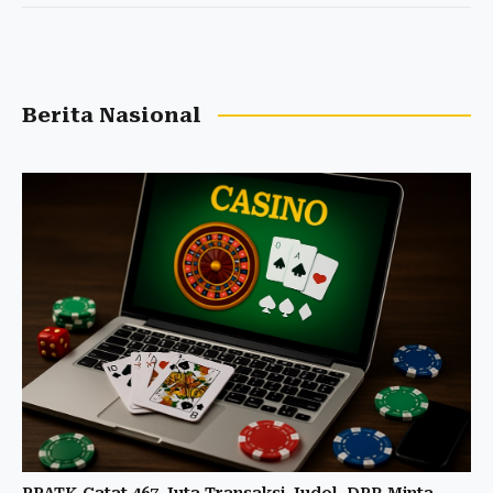
Berita Nasional
PPATK Catat 467 Juta Transaksi Judol, DPR Minta