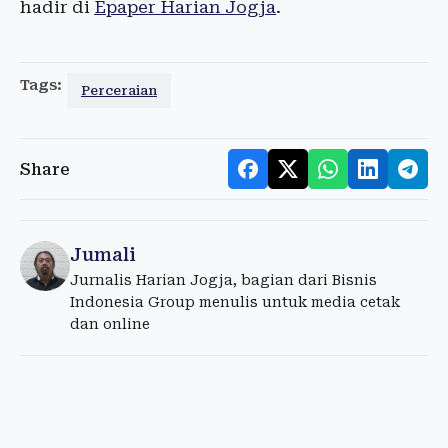
hadir di
Epaper Harian Jogja
.
Tags:
Perceraian
Share
Jumali
Jurnalis Harian Jogja, bagian dari Bisnis
Indonesia Group menulis untuk media cetak
dan online