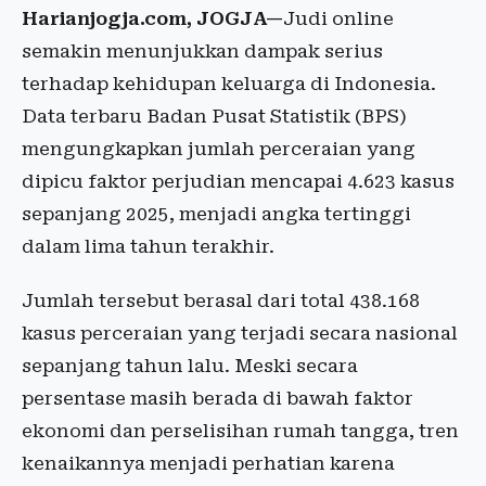
Harianjogja.com, JOGJA—
Judi online
semakin menunjukkan dampak serius
terhadap kehidupan keluarga di Indonesia.
Data terbaru Badan Pusat Statistik (BPS)
mengungkapkan jumlah perceraian yang
dipicu faktor perjudian mencapai 4.623 kasus
sepanjang 2025, menjadi angka tertinggi
dalam lima tahun terakhir.
Jumlah tersebut berasal dari total 438.168
kasus perceraian yang terjadi secara nasional
sepanjang tahun lalu. Meski secara
persentase masih berada di bawah faktor
ekonomi dan perselisihan rumah tangga, tren
kenaikannya menjadi perhatian karena