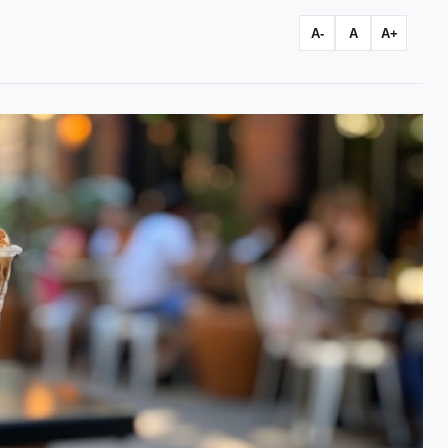
A-
A
A+