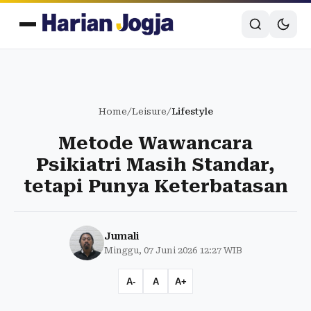
Home
/
Leisure
/
Lifestyle
Metode Wawancara
Psikiatri Masih Standar,
tetapi Punya Keterbatasan
Jumali
Minggu, 07 Juni 2026 12:27 WIB
A-
A
A+