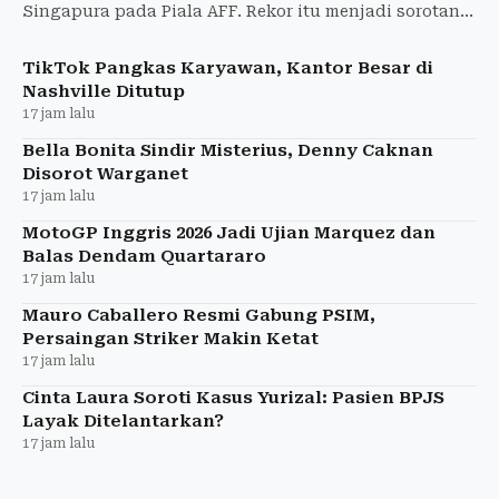
Singapura pada Piala AFF. Rekor itu menjadi sorotan
jelang laga krusial Grup A AFF 2026.
TikTok Pangkas Karyawan, Kantor Besar di
Nashville Ditutup
17 jam lalu
Bella Bonita Sindir Misterius, Denny Caknan
Disorot Warganet
17 jam lalu
MotoGP Inggris 2026 Jadi Ujian Marquez dan
Balas Dendam Quartararo
17 jam lalu
Mauro Caballero Resmi Gabung PSIM,
Persaingan Striker Makin Ketat
17 jam lalu
Cinta Laura Soroti Kasus Yurizal: Pasien BPJS
Layak Ditelantarkan?
17 jam lalu