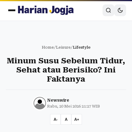
Home
/
Leisure
/
Lifestyle
Minum Susu Sebelum Tidur,
Sehat atau Berisiko? Ini
Faktanya
Newswire
Rabu, 20 Mei 2026 21:27 WIB
A-
A
A+