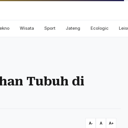
ekno
Wisata
Sport
Jateng
Ecologic
Leis
ahan Tubuh di
A-
A
A+