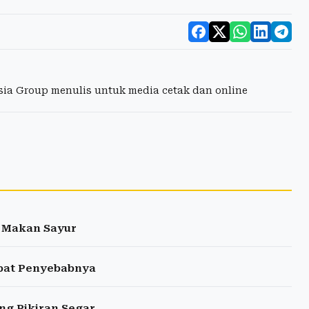
esia Group menulis untuk media cetak dan online
g Makan Sayur
mpat Penyebabnya
ng Pikiran Segar