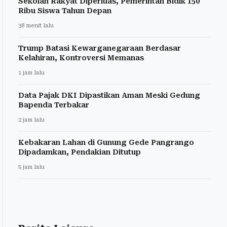
Sekolah Rakyat Diperluas, Pemerintah Bidik 150
Ribu Siswa Tahun Depan
38 menit lalu
Trump Batasi Kewarganegaraan Berdasar
Kelahiran, Kontroversi Memanas
1 jam lalu
Data Pajak DKI Dipastikan Aman Meski Gedung
Bapenda Terbakar
2 jam lalu
Kebakaran Lahan di Gunung Gede Pangrango
Dipadamkan, Pendakian Ditutup
5 jam lalu