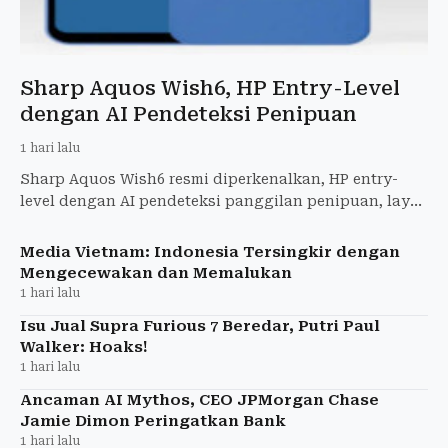
Sharp Aquos Wish6, HP Entry-Level
dengan AI Pendeteksi Penipuan
1 hari lalu
Sharp Aquos Wish6 resmi diperkenalkan, HP entry-
level dengan AI pendeteksi panggilan penipuan, layar
120 Hz, baterai 5.000 mAh, kamera 50 MP. Rilis
September 20
Media Vietnam: Indonesia Tersingkir dengan
Mengecewakan dan Memalukan
1 hari lalu
Isu Jual Supra Furious 7 Beredar, Putri Paul
Walker: Hoaks!
1 hari lalu
Ancaman AI Mythos, CEO JPMorgan Chase
Jamie Dimon Peringatkan Bank
1 hari lalu