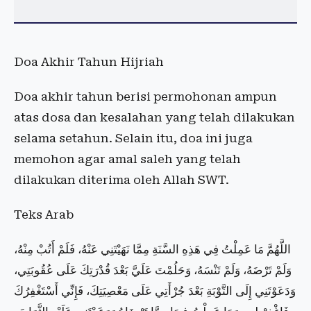
Doa Akhir Tahun Hijriah
Doa akhir tahun berisi permohonan ampun
atas dosa dan kesalahan yang telah dilakukan
selama setahun. Selain itu, doa ini juga
memohon agar amal saleh yang telah
dilakukan diterima oleh Allah SWT.
Teks Arab
اللَّهُمَّ مَا عَمِلْتُ فِي هَذِهِ السَّنَةِ مِمَّا نَهَيْتَنِي عَنْهُ، فَلَمْ أَتُبْ مِنْهُ،
وَلَمْ تَرْضَهُ، وَلَمْ تَنْسَهُ، وَحَلُمْتَ عَلَيَّ بَعْدَ قُدْرَتِكَ عَلَى عُقُوبَتِي،
وَدَعَوْتَنِي إِلَى التَّوْبَةِ بَعْدَ جُرْأَتِي عَلَى مَعْصِيَتِكَ، فَإِنِّي أَسْتَغْفِرُكَ