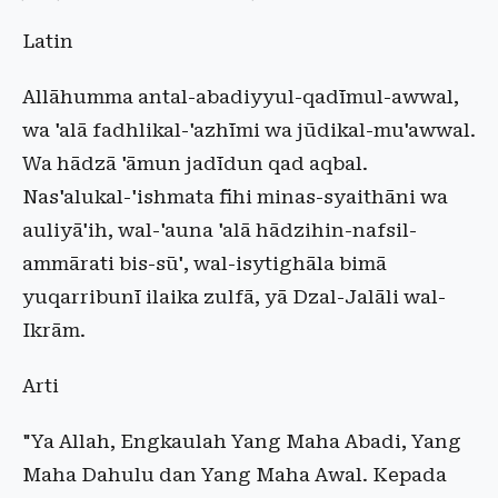
Latin
Allāhumma antal-abadiyyul-qadīmul-awwal,
wa 'alā fadhlikal-'azhīmi wa jūdikal-mu'awwal.
Wa hādzā 'āmun jadīdun qad aqbal.
Nas'alukal-'ishmata fīhi minas-syaithāni wa
auliyā'ih, wal-'auna 'alā hādzihin-nafsil-
ammārati bis-sū', wal-isytighāla bimā
yuqarribunī ilaika zulfā, yā Dzal-Jalāli wal-
Ikrām.
Arti
"Ya Allah, Engkaulah Yang Maha Abadi, Yang
Maha Dahulu dan Yang Maha Awal. Kepada