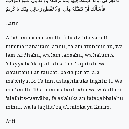
فَاغْفِرْ لِي، وَمَا عَمِلْتُ فِيهَا مِمَّا تَرْضَاهُ وَوَعَدْتَنِي عَلَيْهِ الثَّوَابَ،
فَأَسْأَلُكَ أَنْ تَتَقَبَّلَهُ مِنِّي، وَلَا تَقْطَعْ رَجَائِي مِنْكَ يَا كَرِيمُ
Latin
Allāhumma mā 'amiltu fī hādzihis-sanati
mimmā nahaitanī 'anhu, falam atub minhu, wa
lam tardhahu, wa lam tansahu, wa halumta
'alayya ba'da qudratika 'alā 'uqūbatī, wa
da'autanī ilat-taubati ba'da jur'atī 'alā
ma'shiyatik. Fa innī astaghfiruka faghfir lī. Wa
mā 'amiltu fīhā mimmā tardhāhu wa wa'adtanī
'alaihits-tsawāba, fa as'aluka an tataqabbalahu
minnī, wa lā taqtha' rajā'ī minka yā Karīm.
Arti