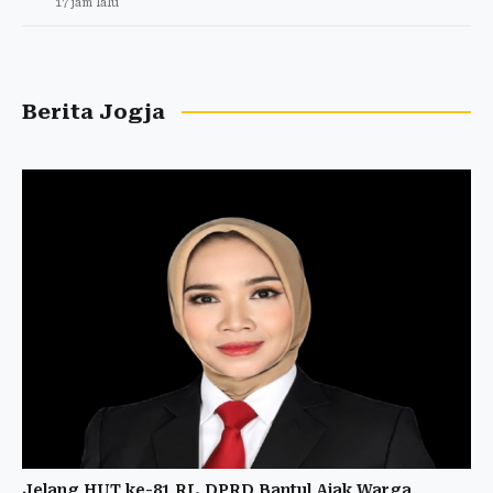
17 jam lalu
Berita Jogja
Jelang HUT ke-81 RI, DPRD Bantul Ajak Warga