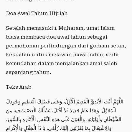
Doa Awal Tahun Hijriah
Setelah memasuki 1 Muharam, umat Islam
biasa membaca doa awal tahun sebagai
permohonan perlindungan dari godaan setan,
kekuatan untuk melawan hawa nafsu, serta
kemudahan dalam menjalankan amal saleh
sepanjang tahun.
Teks Arab
اللَّهُمَّ أَنْتَ الْأَبَدِيُّ الْقَدِيمُ الْأَوَّلُ، وَعَلَى فَضْلِكَ الْعَظِيمِ وَجُودِكَ
الْمُعَوَّلُ، وَهَذَا عَامٌ جَدِيدٌ قَدْ أَقْبَلَ، نَسْأَلُكَ الْعِصْمَةَ فِيهِ مِنَ
الشَّيْطَانِ وَأَوْلِيَائِهِ، وَالْعَوْنَ عَلَى هَذِهِ النَّفْسِ الْأَمَّارَةِ بِالسُّوءِ،
وَالِاشْتِغَالَ بِمَا يُقَرِّبُنِي إِلَيْكَ زُلْفَى، يَا ذَا الْجَلَالِ وَالْإِكْرَامِ