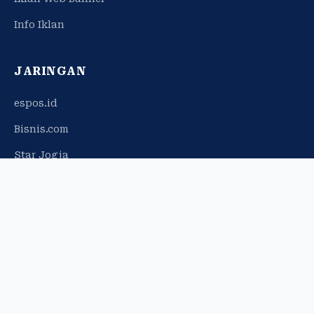
Info Iklan
JARINGAN
espos.id
Bisnis.com
Star Jogja