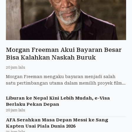
Morgan Freeman Akui Bayaran Besar
Bisa Kalahkan Naskah Buruk
20 jam lalu
Morgan Freeman mengaku bayaran menjadi salah
satu pertimbangan utama dalam memilih proyek film.
Aktor peraih Oscar itu menyampaikan pandangannya
menjelang penay
Liburan ke Nepal Kini Lebih Mudah, e-Visa
Berlaku Pekan Depan
20 jam lalu
AFA Serahkan Masa Depan Messi ke Sang
Kapten Usai Piala Dunia 2026
21 jam lalu