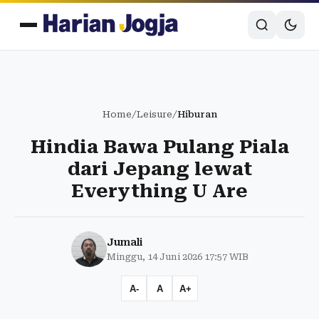
Home
/
Leisure
/
Hiburan
Hindia Bawa Pulang Piala
dari Jepang lewat
Everything U Are
Jumali
Minggu, 14 Juni 2026 17:57 WIB
A-
A
A+