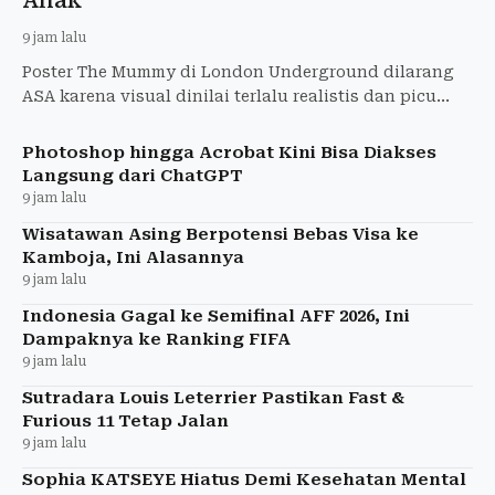
9 jam lalu
Poster The Mummy di London Underground dilarang
ASA karena visual dinilai terlalu realistis dan picu
ketakutan anak-anak. Warner Bros. diperintahkan
tarik iklan
Photoshop hingga Acrobat Kini Bisa Diakses
Langsung dari ChatGPT
9 jam lalu
Wisatawan Asing Berpotensi Bebas Visa ke
Kamboja, Ini Alasannya
9 jam lalu
Indonesia Gagal ke Semifinal AFF 2026, Ini
Dampaknya ke Ranking FIFA
9 jam lalu
Sutradara Louis Leterrier Pastikan Fast &
Furious 11 Tetap Jalan
9 jam lalu
Sophia KATSEYE Hiatus Demi Kesehatan Mental