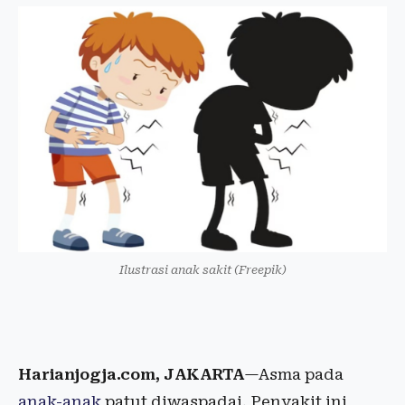
Ilustrasi anak sakit (Freepik)
Harianjogja.com, JAKARTA
—Asma pada
anak-anak
patut diwaspadai. Penyakit ini