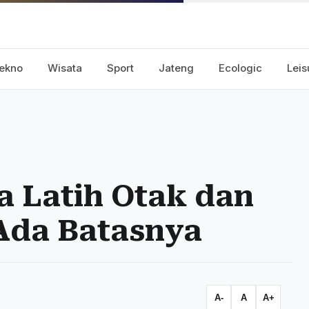
ekno
Wisata
Sport
Jateng
Ecologic
Leis
a Latih Otak dan
 Ada Batasnya
A-
A
A+