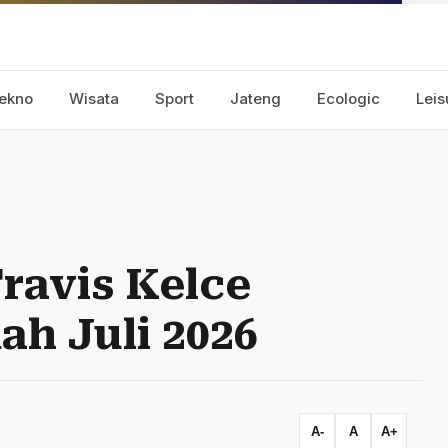
ekno
Wisata
Sport
Jateng
Ecologic
Leis
ravis Kelce
h Juli 2026
A-
A
A+