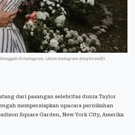
 diunggah di Instagram. (Akun Instagram @taylorswift)
tang dari pasangan selebritas dunia Taylor
 tengah mempersiapkan upacara pernikahan
 Madison Square Garden, New York City, Amerika