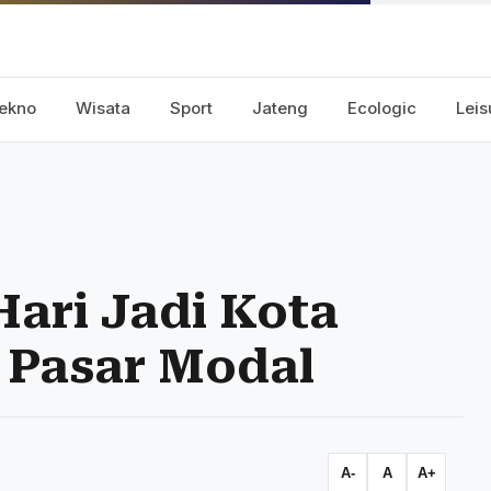
ekno
Wisata
Sport
Jateng
Ecologic
Leis
 Hari Jadi Kota
 Pasar Modal
A-
A
A+