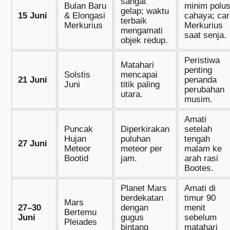
sangat
Bulan Baru
minim polus
gelap; waktu
15 Juni
& Elongasi
cahaya; car
terbaik
Merkurius
Merkurius
mengamati
saat senja.
objek redup.
Peristiwa
Matahari
penting
Solstis
mencapai
21 Juni
penanda
Juni
titik paling
perubahan
utara.
musim.
Amati
Puncak
Diperkirakan
setelah
Hujan
puluhan
tengah
27 Juni
Meteor
meteor per
malam ke
Bootid
jam.
arah rasi
Bootes.
Planet Mars
Amati di
berdekatan
timur 90
Mars
27–30
dengan
menit
Bertemu
Juni
gugus
sebelum
Pleiades
bintang
matahari