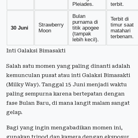
Pleiades.
terbit.
Bulan
Terbit di
purnama di
Strawberry
timur saat
30 Juni
titik apogee
Moon
matahari
(tampak
terbenam.
lebih kecil).
Inti Galaksi Bimasakti
Salah satu momen yang paling dinanti adalah
kemunculan pusat atau inti Galaksi Bimasakti
(Milky Way). Tanggal 15 Juni menjadi waktu
paling sempurna karena bertepatan dengan
fase Bulan Baru, di mana langit malam sangat
gelap.
Bagi yang ingin mengabadikan momen ini,
gunakan tripod dan kamera dengan eksposur