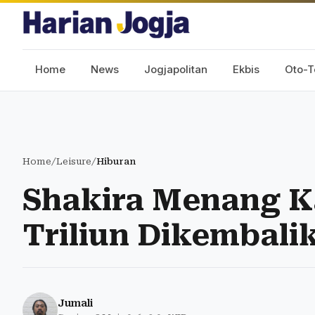
Home
News
Jogjapolitan
Ekbis
Oto-T
Home
/
Leisure
/
Hiburan
Shakira Menang K
Triliun Dikembali
Jumali