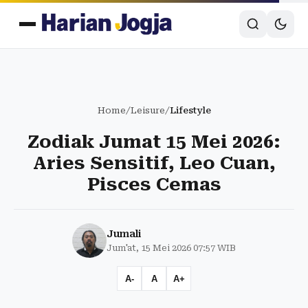
Home
/
Leisure
/
Lifestyle
Zodiak Jumat 15 Mei 2026:
Aries Sensitif, Leo Cuan,
Pisces Cemas
Jumali
Jum'at, 15 Mei 2026 07:57 WIB
A-
A
A+