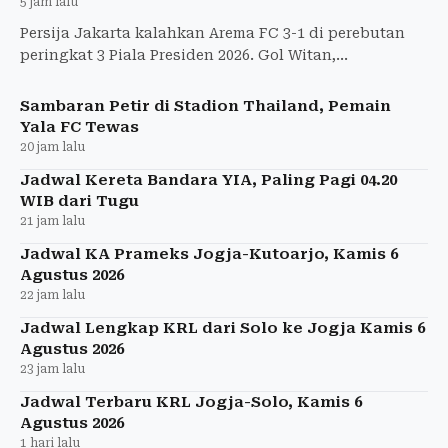
5 jam lalu
Persija Jakarta kalahkan Arema FC 3-1 di perebutan
peringkat 3 Piala Presiden 2026. Gol Witan,
Abdulmanan, dan Dethan bawa Macan Kemayoran
menang.
Sambaran Petir di Stadion Thailand, Pemain
Yala FC Tewas
20 jam lalu
Jadwal Kereta Bandara YIA, Paling Pagi 04.20
WIB dari Tugu
21 jam lalu
Jadwal KA Prameks Jogja-Kutoarjo, Kamis 6
Agustus 2026
22 jam lalu
Jadwal Lengkap KRL dari Solo ke Jogja Kamis 6
Agustus 2026
23 jam lalu
Jadwal Terbaru KRL Jogja-Solo, Kamis 6
Agustus 2026
1 hari lalu