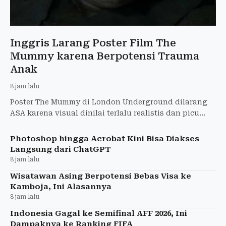
Inggris Larang Poster Film The
Mummy karena Berpotensi Trauma
Anak
8 jam lalu
Poster The Mummy di London Underground dilarang
ASA karena visual dinilai terlalu realistis dan picu
ketakutan anak-anak. Warner Bros. diperintahkan
tarik iklan
Photoshop hingga Acrobat Kini Bisa Diakses
Langsung dari ChatGPT
8 jam lalu
Wisatawan Asing Berpotensi Bebas Visa ke
Kamboja, Ini Alasannya
8 jam lalu
Indonesia Gagal ke Semifinal AFF 2026, Ini
Dampaknya ke Ranking FIFA