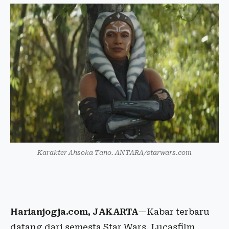
Karakter Ahsoka Tano. ANTARA/starwars.com
Harianjogja.com, JAKARTA
—Kabar terbaru
datang dari semesta Star Wars. Lucasfilm