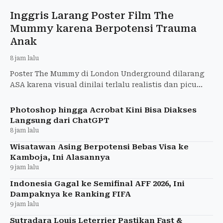
Inggris Larang Poster Film The
Mummy karena Berpotensi Trauma
Anak
8 jam lalu
Poster The Mummy di London Underground dilarang
ASA karena visual dinilai terlalu realistis dan picu
ketakutan anak-anak. Warner Bros. diperintahkan
tarik iklan
Photoshop hingga Acrobat Kini Bisa Diakses
Langsung dari ChatGPT
8 jam lalu
Wisatawan Asing Berpotensi Bebas Visa ke
Kamboja, Ini Alasannya
9 jam lalu
Indonesia Gagal ke Semifinal AFF 2026, Ini
Dampaknya ke Ranking FIFA
9 jam lalu
Sutradara Louis Leterrier Pastikan Fast &