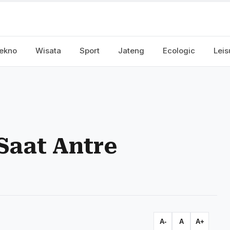
ekno
Wisata
Sport
Jateng
Ecologic
Leis
 Saat Antre
A-
A
A+