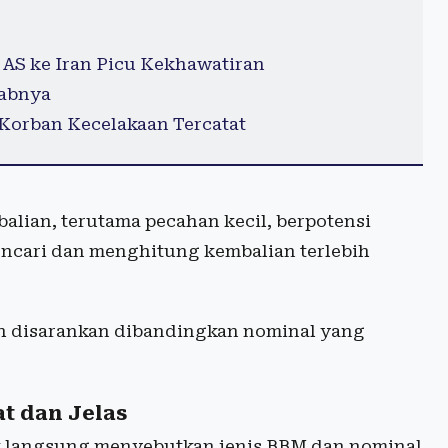
AS ke Iran Picu Kekhawatiran
babnya
 Korban Kecelakaan Tercatat
lian, terutama pecahan kecil, berpotensi
ncari dan menghitung kembalian terlebih
ih disarankan dibandingkan nominal yang
t dan Jelas
at langsung menyebutkan jenis BBM dan nominal