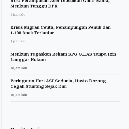
RUU Perampasan Aset Diusulkan Ganti Nama,
Menkum Tunggu DPR
9 jam lalu
Krisis Migran Ceuta, Penampungan Penuh dan
1.100 Anak Terlantar
9 jam lalu
Menkum Tegaskan Rekam SPG GIIAS Tanpa Izin
Langgar Hukum
10 jam lalu
Peringatan Hari ASI Sedunia, Hasto Dorong
Cegah Stunting Sejak Dini
10 jam lalu